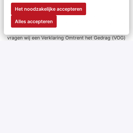
stralen? Solliciteer vandaag nog!
Stuur je CV en motivatie naar ons op en wie weet
Het noodzakelijke accepteren
verwelkomen wij jou binnenkort als onze nieuwe
Alles accepteren
collega. Na je sollicitatie laten we je zo snel mogelijk
weten hoe het verder gaat. Bij indiensttreding
vragen wij een Verklaring Omtrent het Gedrag (VOG)
aan.
Meer informatie
www.miep.nu
Op locatie
Heerhugowaard
,
Noord-Holland
,
Nederland
€ 15,07 - € 18,27 per uur
Hulp bij het huishouden
2 - 24 uur per week