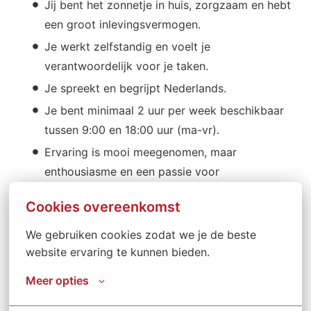
Jij bent het zonnetje in huis, zorgzaam en hebt
een groot inlevingsvermogen.
Je werkt zelfstandig en voelt je
verantwoordelijk voor je taken.
Je spreekt en begrijpt Nederlands.
Je bent minimaal 2 uur per week beschikbaar
tussen 9:00 en 18:00 uur (ma-vr).
Ervaring is mooi meegenomen, maar
enthousiasme en een passie voor
schoonmaken zijn minstens zo belangrijk!
Cookies overeenkomst
Je hebt eigen vervoer (auto, scooter of fiets)
om naar cliënten te reizen.
We gebruiken cookies zodat we je de beste 
website ervaring te kunnen bieden.
Enthousiast geworden?
Meer opties
Wil jij het verschil maken en onze cliënten laten