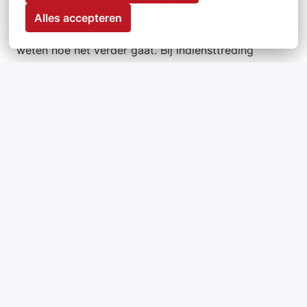
verwelkomen wij jou binnenkort als onze nieuwe
Alles accepteren
collega. Na je sollicitatie laten we je zo snel mogelijk
weten hoe het verder gaat. Bij indiensttreding
vragen wij een Verklaring Omtrent het Gedrag (VOG)
aan.
Meer informatie
www.miep.nu
Op locatie
Alkmaar
,
Noord-Holland
,
Nederland
€ 15,07 - € 18,27 per uur
Hulp bij het huishouden
2 - 24 uur per week