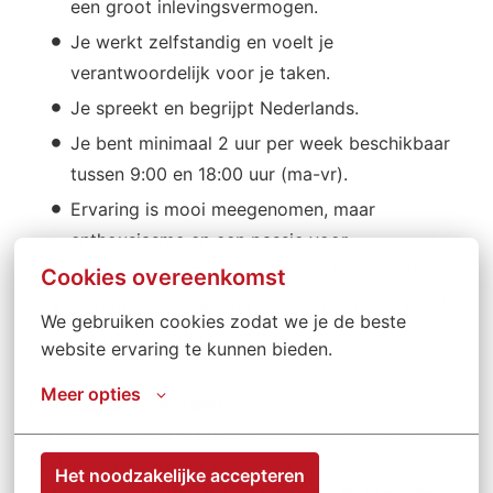
een groot inlevingsvermogen.
Je werkt zelfstandig en voelt je
verantwoordelijk voor je taken.
Je spreekt en begrijpt Nederlands.
Je bent minimaal 2 uur per week beschikbaar
tussen 9:00 en 18:00 uur (ma-vr).
Ervaring is mooi meegenomen, maar
enthousiasme en een passie voor
schoonmaken zijn minstens zo belangrijk!
Cookies overeenkomst
Je hebt eigen vervoer (auto, scooter of fiets)
We gebruiken cookies zodat we je de beste 
om naar cliënten te reizen.
website ervaring te kunnen bieden.
Meer opties
Enthousiast geworden?
Wil jij het verschil maken en onze cliënten laten
stralen? Solliciteer vandaag nog!
Het noodzakelijke accepteren
Stuur je CV en motivatie naar ons op en wie weet