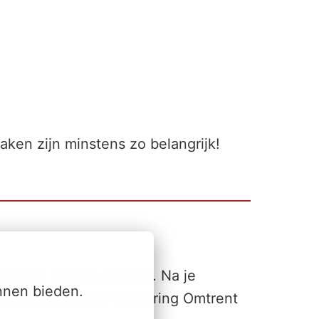
en zijn minstens zo belangrijk!
ls onze nieuwe collega. Na je
nnen bieden.
ng vragen wij een Verklaring Omtrent