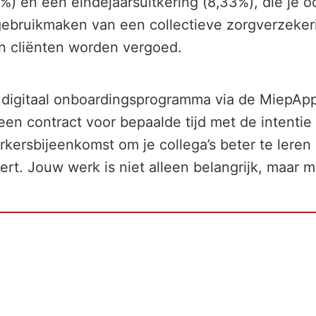
%) en een eindejaarsuitkering (8,33%), die je oo
bruikmaken van een collectieve zorgverzekering
en cliënten worden vergoed.
digitaal onboardingsprogramma via de MiepApp v
t een contract voor bepaalde tijd met de intenti
kersbijeenkomst om je collega’s beter te lere
ert. Jouw werk is niet alleen belangrijk, maar 