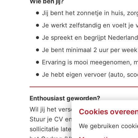
Wie ben jij?
Jij bent het zonnetje in huis, z
Je werkt zelfstandig en voelt je 
Je spreekt en begrijpt Nederland
Je bent minimaal 2 uur per week
Ervaring is mooi meegenomen, m
Je hebt eigen vervoer (auto, scoo
Enthousiast geworden?
Wil jij het verschil maken en onze cli
Cookies overee
Stuur je CV en motivatie naar ons op
We gebruiken cookie
sollicitatie laten we je zo snel moge