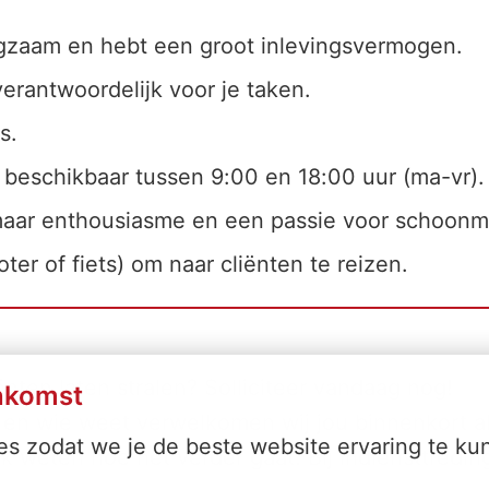
orgzaam en hebt een groot inlevingsvermogen.
verantwoordelijk voor je taken.
s.
 beschikbaar tussen 9:00 en 18:00 uur (ma-vr).
aar enthousiasme en een passie voor schoonmak
ter of fiets) om naar cliënten te reizen.
ënten laten stralen? Solliciteer vandaag nog!
nkomst
 en wie weet verwelkomen wij jou binnenkort a
s zodat we je de beste website ervaring te ku
lijk weten hoe het verder gaat. Bij indiensttredi