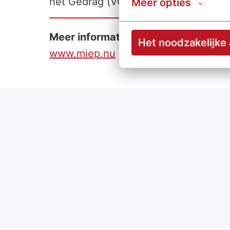
het Gedrag (VOG) aan.
Meer opties
Meer informatie
Het noodzakelijke
www.miep.nu
Op locatie
Oisterwijk
,
Noord-Brabant
,
Nederland
€ 15,07 - € 18,27 per uur
Hulp bij het huishouden
2 - 24 uur per week
Deeltijds, bepaalde tijd